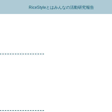
RiceStyleとは
みんなの活動
研究報告